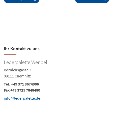
Ihr Kontakt zu uns
Lederpalette Wendel
L
Börnichsgasse 3
Im
09111 Chemnitz
0
Tel. +49 371 3674906
Te
Fax +49 3725 7848480
in
info@lederpalette.de
Ö